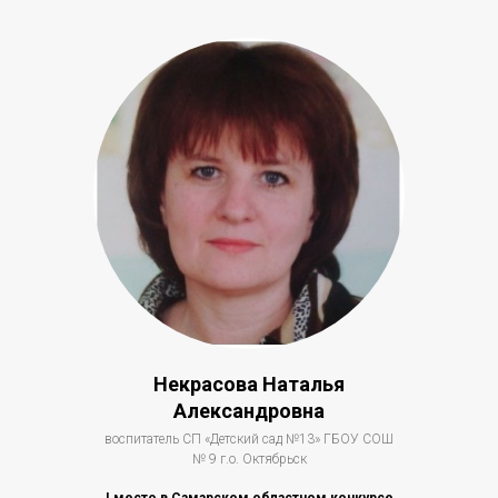
Некрасова Наталья
Александровна
воспитатель СП «Детский сад №13» ГБОУ СОШ
№ 9 г.о. Октябрьск