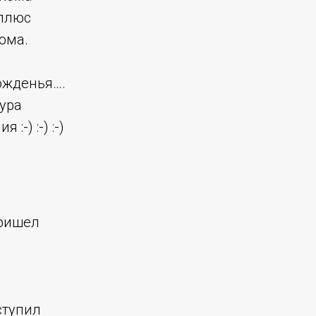
плюс
ома.
рожденья….
ура
:-) :-) :-)
ришел
ступил