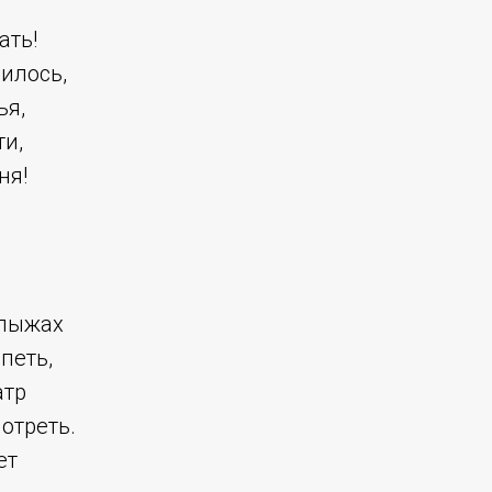
ать!
илось,
ья,
и,
ня!
 лыжах
петь,
атр
отреть.
ет