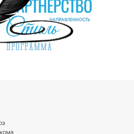
юз
фкома