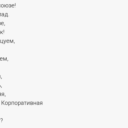
союзе!
лад.
е,
к!
цуем,
ем,
,
,
я,
! Корпоративная
ь?