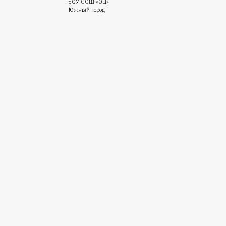
ГБОУ СОШ «ОЦ»
Южный город