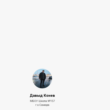
Давыд Конев
МБОУ Школа №157
г.о.Самара