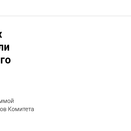
х
ли
го
аммой
ов Комитета