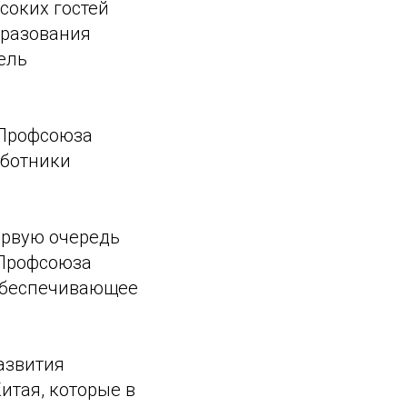
соких гостей
бразования
ель
 Профсоюза
аботники
ервую очередь
 Профсоюза
 обеспечивающее
азвития
итая, которые в