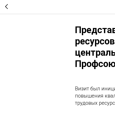
Предста
ресурсов
централ
Профсою
Визит был иниц
повышения квал
трудовых ресур