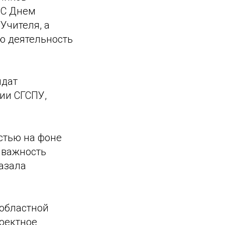
 С Днем
Учителя, а
ю деятельность
идат
ии СГСПУ,
стью на фоне
 важность
азала
 областной
роектное