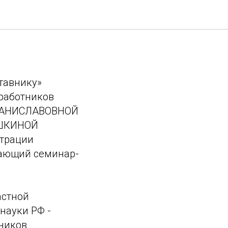
ога и
тавнику»
работников
СТАНИСЛАВОВНОЙ
УШКИНОЙ
страции
учающий семинар-
астной
науки РФ -
ников