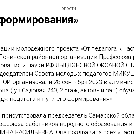
-практикум «Имидж педаг
Новости
 формирования»
ации молодежного проекта «От педагога к нас
Ленинской районной организации Профсоюза 
азования и науки РФ ЛЫГДЭНОВОЙ ОКСАНОЙ 
едседателем Совета молодых педагогов МИК
Й организовали 28 сентября 2023 в админи
на ( ул.Садовая 243, 2 этаж, актовый зал) об
дж педагога и пути его формирования».
 присутствовала председатель Самарской обл
офсоюза работников народного образования и 
НА ВАСИЛЬЕВНА. Она поздравила всех участ