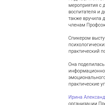
мероприятия с 
воспитателя и 
также вручила 
членам Профсо
Спикером выст
психологически
практический пс
Она поделилась 
информационной
эмоционального
практические у
Ирина Александ
организации Пр