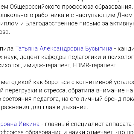
дем Общероссийского профсоюза образования,
дошкольного работника и с наступающим Днем 
диплом и Благодарственное письмо за активну
юза.
упила
Татьяна Александровна Бусыгина
- канд
х наук, доцент кафедры педагогики и психолог
ихолог, имидж-терапевт, ЕDMR-терапевт.
методикой как бороться с когнитивной устало
 перегрузки и стресса, обратила внимание на
 состояния педагога, на его личный бренд пок
пражнения для глаз и дыхания.
ровна Ивкина
- главный специалист аппарата
офсоюза образования и науки отмечает, что п