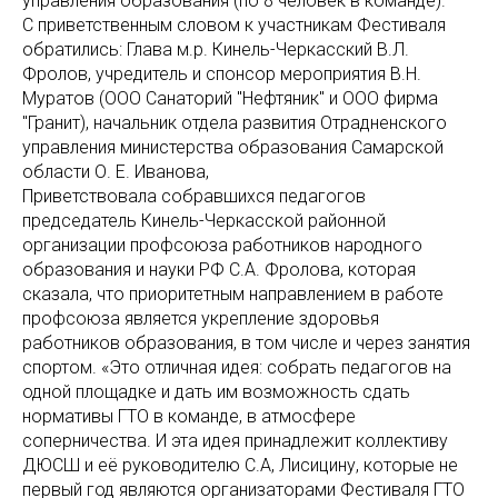
управления образования (по 8 человек в команде).
С приветственным словом к участникам Фестиваля
обратились: Глава м.р. Кинель-Черкасский В.Л.
Фролов, учредитель и спонсор мероприятия В.Н.
Муратов (ООО Санаторий "Нефтяник" и ООО фирма
"Гранит), начальник отдела развития Отрадненского
управления министерства образования Самарской
области О. Е. Иванова,
Приветствовала собравшихся педагогов
председатель Кинель-Черкасской районной
организации профсоюза работников народного
образования и науки РФ С.А. Фролова, которая
сказала, что приоритетным направлением в работе
профсоюза является укрепление здоровья
работников образования, в том числе и через занятия
спортом. «Это отличная идея: собрать педагогов на
одной площадке и дать им возможность сдать
нормативы ГТО в команде, в атмосфере
соперничества. И эта идея принадлежит коллективу
ДЮСШ и её руководителю С.А, Лисицину, которые не
первый год являются организаторами Фестиваля ГТО