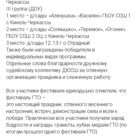
Черкассы
III группа (ДОУ):
1 место – д/сады: «Алёнушка», «Василек» ГБОУ СОШ 1
с Кинель-Черкассы
2 место – д/сады «Солнышко», «Теремок», «Огонек»
ГБОУ СОШ 2 ОЦ с Кинель-Черкассы
3 место- д/сады 12, 13 г о Отрадный.
Также были награждены победители в
индивидуальных видах программы.
Отдельные слова благодарности дружному
судейскому коллективу ДЮСШ за отличную
организацию праздника и слаженную работу.
Все участники фестиваля единодушно отметили, что
фестиваль ГТО –
это настоящий праздник: отличного весеннего
настроения, встреч, демонстрации силы и воли к
победе. Практически все участники получили заряд
бодрости и награды: грамоты, кубки, медали ГТО (по
итогам прошлогоднего фестиваля ГТО).