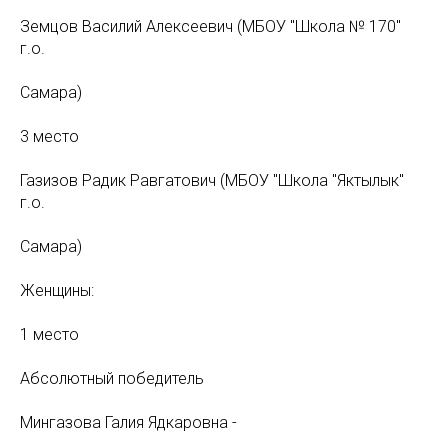
Земцов Василий Алексеевич (МБОУ "Школа № 170"
г.о.
Самара)
3 место
Газизов Радик Равгатович (МБОУ "Школа "Яктылык"
г.о.
Самара)
Женщины:
1 место
Абсолютный победитель
Мингазова Галия Ядкаровна -