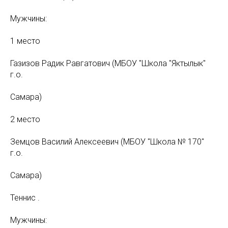
Мужчины:
1 место
Газизов Радик Равгатович (МБОУ "Школа "Яктылык"
г.о.
Самара)
2 место
Земцов Василий Алексеевич (МБОУ "Школа № 170"
г.о.
Самара)
Теннис .
Мужчины: