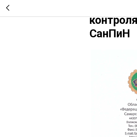
Письмо 
контроля
СанПиН