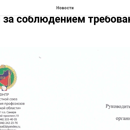
ФПСО о проведении общес
Новости
 за соблюдением требова