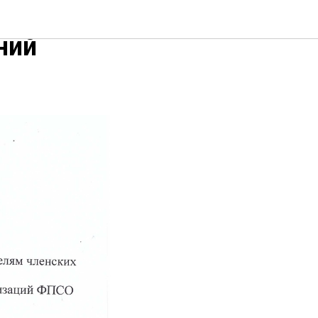
твенного
ний