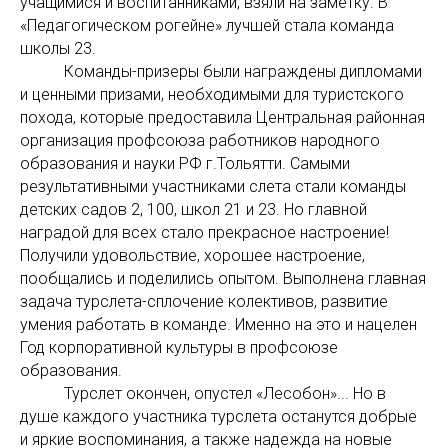
учащимися и воспитанниками, взяли на заметку. В
«Педагогическом рогейне» лучшей стала команда
школы 23.
Команды-призеры были награждены дипломами
и ценными призами, необходимыми для туристского
похода, которые предоставила Центральная районная
организация профсоюза работников народного
образования и науки РФ г.Тольятти. Самыми
результативными участниками слета стали команды
детских садов 2, 100, школ 21 и 23. Но главной
наградой для всех стало прекрасное настроение!
Получили удовольствие, хорошее настроение,
пообщались и поделились опытом. Выполнена главная
задача турслета-сплочение колективов, развитие
умения работать в команде. Именно на это и нацелен
Год корпоративной культуры в профсоюзе
образования.
Турслет окончен, опустел «Лесобон»... Но в
душе каждого участника турслета останутся добрые
и яркие воспоминания, а также надежда на новые