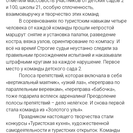
отметили массовость участников от детских садов 2
и 100, школы 21, особую сплоченность,
взаимовыручку и творчество этих команд.
В соревнованиях по туристским навыкам четыре
человека от каждой команды прошли непростой
маршрут: снятие и установка палатки, разведение
костра, вязка узлов, ориентирование по компасу. И
всё на время! Строгие судьи неустанно следили за
правильным прохождением испытаний и наказывали
штрафными кругами за каждое нарушение. Первое
место у команды детского сада 2.
Полоса препятствий, которая включала в себя
«вертикальный маятник», «узкий лаз», «переправа по
параллельным веревкам», «переправа «бабочка»,
тоже подарила всплеск адреналина! Преодоление
полосы препятствий – дело нелёгкое. И снова первой
стала команда из «Золотого улья».
Праздником настоящего творчества стали
конкурсы «Туристская кухня», художественной
самодеятельности и туристских открыток. Команды