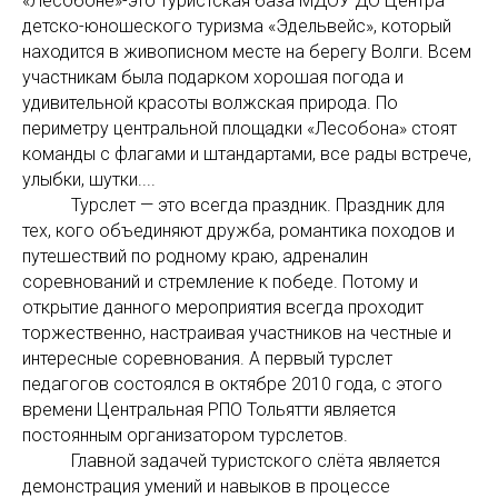
«Лесобоне»-это туристская база МДОУ ДО Центра
детско-юношеского туризма «Эдельвейс», который
находится в живописном месте на берегу Волги. Всем
участникам была подарком хорошая погода и
удивительной красоты волжская природа. По
периметру центральной площадки «Лесобона» стоят
команды с флагами и штандартами, все рады встрече,
улыбки, шутки....
Турслет — это всегда праздник. Праздник для
тех, кого объединяют дружба, романтика походов и
путешествий по родному краю, адреналин
соревнований и стремление к победе. Потому и
открытие данного мероприятия всегда проходит
торжественно, настраивая участников на честные и
интересные соревнования. А первый турслет
педагогов состоялся в октябре 2010 года, с этого
времени Центральная РПО Тольятти является
постоянным организатором турслетов.
Главной задачей туристского слёта является
демонстрация умений и навыков в процессе