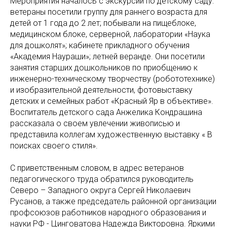
Мероприятия началось с экскурсии по детскому саду:
ветераны посетили группу для раннего возраста для
детей от 1 года до 2 лет; побывали на пищеблоке,
медицинском блоке, серверной, лаборатории «Наука
для дошколят»; кабинете прикладного обучения
«Академия Наураши»; летней веранде. Они посетили
занятия старших дошкольников по приобщению к
инженерно-техническому творчеству (робототехнике)
и изобразительной деятельности, фотовыставку
детских и семейных работ «Красный Яр в объективе».
Воспитатель детского сада Анжелика Кондрашина
рассказала о своем увлечении живописью и
представила коллегам художественную выставку « В
поисках своего стиля».
С приветственным словом, в адрес ветеранов
педагогического труда обратился руководитель
Северо – Западного округа Сергей Николаевич
Русанов, а также председатель районной организации
профсоюзов работников народного образования и
науки РФ - Цинговатова Надежда Викторовна. Яркими