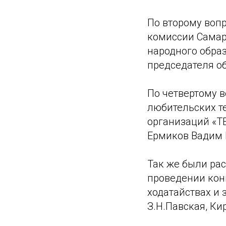
По второму вопр
комиссии Самар
народного обра
председателя об
По четвертому в
любительских т
организаций «
Ермиков Вадим 
Так же были ра
проведении конк
ходатайствах и
З.Н.Павская, Ки