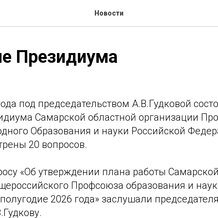
Новости
ие Президиума
года под председательством А.В.Гудковой сост
идиума Самарской областной организации Пр
одного Образования и науки Российской Федер
трены 20 вопросов.
росу «Об утверждении плана работы Самарско
щероссийского Профсоюза образования и наук
 полугодие 2026 года» заслушали председател
.Гудкову.