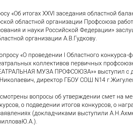
осу «Об итогах XXVI заседания областной бал
ской областной организации Профсоюза рабо
зования и науки Российской Федерации» засл
ластной организации А.В.Гудкову.
опросу «О проведении I Областного конкурса-
еатральных коллективов первичных профсоюз
ТЕАТРАЛЬНАЯ МУЗА ПРОФСОЮЗА»» выступил с 
Николаевич, директор ГБОУ СОШ N14 г.Жигуле
ссмотрены вопросы об утверждении смет на ме
урсов, о подведении итогов конкурсов, о нагр
 заявлениях (докладчиками выступили А.Н.Ахм
рилловаЮ.А.).