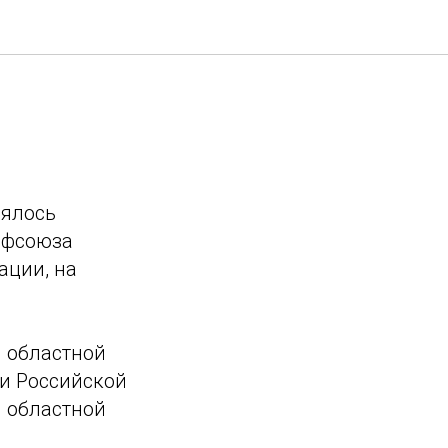
оялось
офсоюза
ации, на
й областной
и Российской
я областной