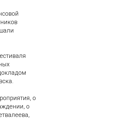
ансовой
тников
ушали
фестиваля
ных
докладом
вска.
роприятия, о
аждении, о
етвалеева,