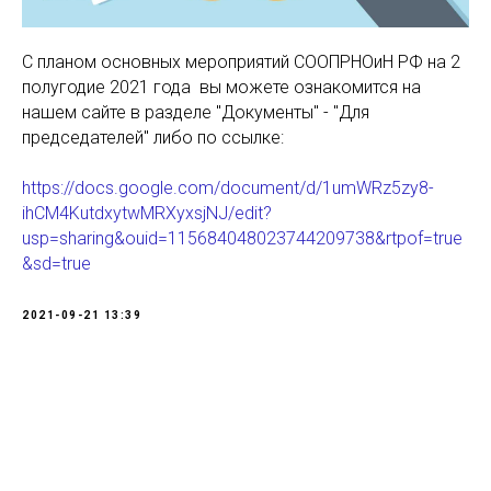
С планом основных мероприятий СООПРНОиН РФ на 2
полугодие 2021 года вы можете ознакомится на
нашем сайте в разделе "Документы" - "Для
председателей" либо по ссылке:
https://docs.google.com/document/d/1umWRz5zy8-
ihCM4KutdxytwMRXyxsjNJ/edit?
usp=sharing&ouid=115684048023744209738&rtpof=true
&sd=true
2021-09-21 13:39