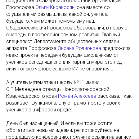
председателя Самарской областной организации
Профсоюза
Ольги Киракосян
, она вместе со
слушателями размышляла, какой он, учитель
будущего, чем может помочь ему наш
Общероссийский Профсоюз образования, в первую
очередь, в профессиональном развитии. Главный
специалист Департамента общественных связей
аппарата Профсоюза
Оксана Родионова
предложила
идею проекта передачи будущим школьникам от
учеников сегодняшнего дня картины мира, это под
силу только человеку, даже ИИ не справится...
А учитель математики школы №11 имени
С.П.Медведева станицы Новоплатнировской
Краснодарского края
Роман Алексеев
рассказал, как
развивает функциональную грамотность у своих
учеников в цифровой среде.
День был насыщенный. И если вы тоже хотите
обогатиться новыми идеями, регистрируйтесь на
прошедшую конференцию, получите ссылки на записи