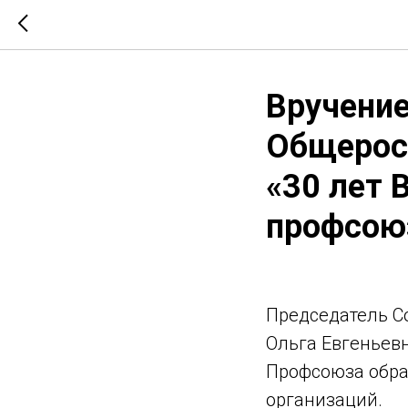
Вручение
Общерос
«30 лет 
профсоюз
Председатель С
Ольга Евгеньев
Профсоюза обра
организаций.