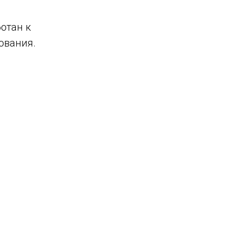
ботан к
ования.