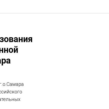
зования
нной
ара
г.о.Самара
ссийского
ательных