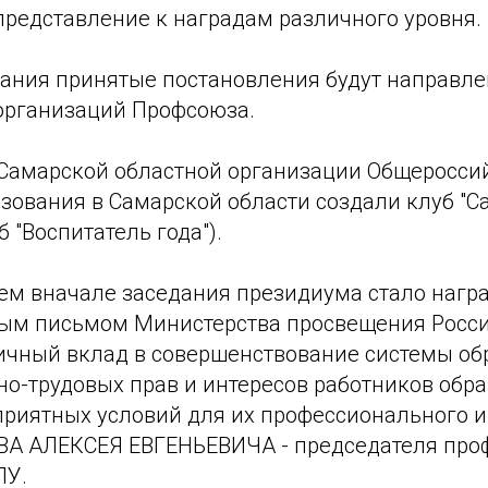
представление к наградам различного уровня.
дания принятые постановления будут направле
организаций Профсоюза.
Самарской областной организации Общеросси
зования в Самарской области создали клуб "С
б "Воспитатель года").
м вначале заседания президиума стало нагр
ым письмом Министерства просвещения Росс
ичный вклад в совершенствование системы об
о-трудовых прав и интересов работников обра
приятных условий для их профессионального и
ВА АЛЕКСЕЯ ЕВГЕНЬЕВИЧА - председателя пр
ПУ.