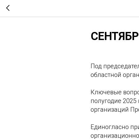
СЕНТЯБ
Под председате
областной орга
Ключевые вопро
полугодие 2025
организаций Пр
Единогласно пр
организационног