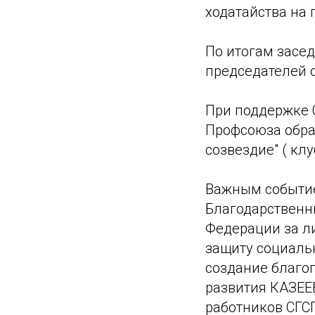
ходатайства на 
По итогам засе
председателей 
При поддержке 
Профсоюза обра
созвездие" ( клу
Важным событие
Благодарственн
Федерации за л
защиту социальн
создание благо
развития КАЗЕЕ
работников СГС