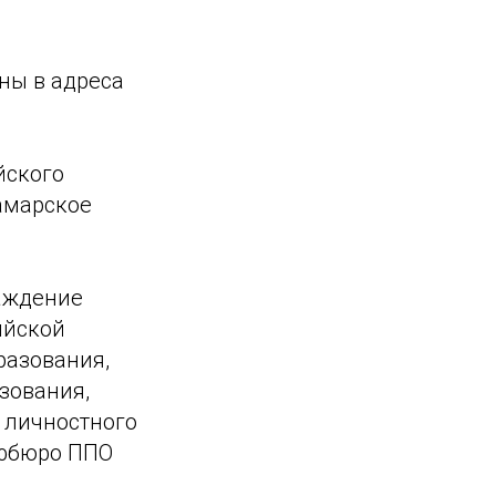
ны в адреса
йского
амарское
аждение
ийской
разования,
зования,
 личностного
офбюро ППО