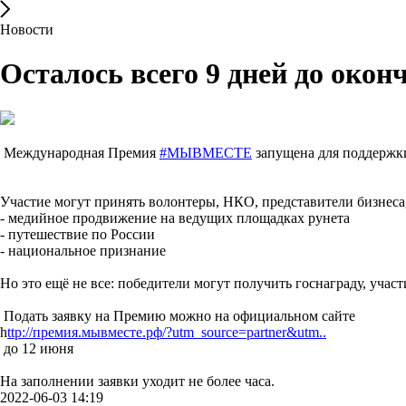
Новости
Осталось всего 9 дней до ок
Международная Премия
#МЫВМЕСТЕ
запущена для поддержк
Участие могут принять волонтеры, НКО, представители бизнеса,
- медийное продвижение на ведущих площадках рунета
- путешествие по России
- национальное признание
Но это ещё не все: победители могут получить госнаграду, уча
Подать заявку на Премию можно на официальном сайте
h
ttp://премия.мывместе.рф/?utm_source=partner&utm..
до 12 июня
На заполнении заявки уходит не более часа.
2022-06-03 14:19