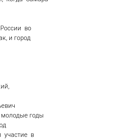
 России во
к, и город
ий,
ьевич
В молодые годы
од
 участие в