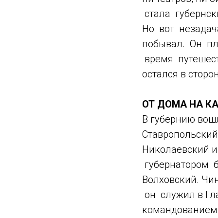
стала губернск
Но вот незадач
побывал. Он пл
время путешеств
остался в сторо
ОТ ДОМА НА К
В губернию вошл
Ставропольский,
Николаевский и
губернатором б
Волховский. Чи
он служил в Гла
командованием