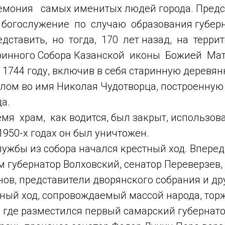
емония самых именитых людей города. Предс
богослужение по случаю образования губер
дставить, но тогда, 170 лет назад, на терри
ринного Собора Казанской иконы Божией Мат
1744 году, включив в себя старинную деревя
елом во имя Николая Чудотворца, построенную
а.
мя храм, как водится, был закрыт, использов
 1950-х годах он был уничтожен.
лужбы из собора начался крестный ход. Впере
м губернатор Волховский, сенатор Переверзев,
ов, представители дворянского собрания и др
тный ход, сопровождаемый массой народа, тор
 где разместился первый самарский губернато