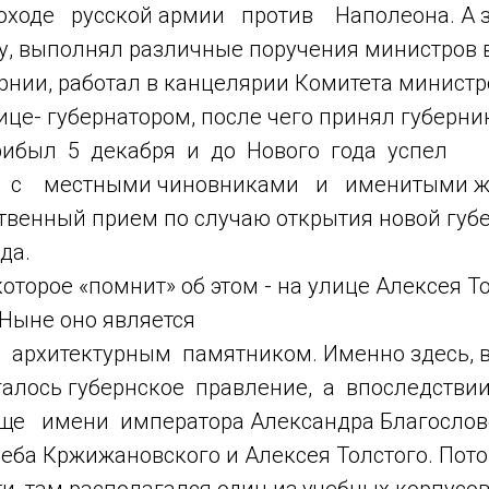
оходе русской армии против Наполеона. А 
у, выполнял различные поручения министров 
рнии, работал в канцелярии Комитета министр
це- губернатором, после чего принял губерни
ибыл 5 декабря и до Нового года успел
я с местными чиновниками и именитыми ж
твенный прием по случаю открытия новой губ
да.
 которое «помнит» об этом - на улице Алексея 
 Ныне оно является
 архитектурным памятником. Именно здесь, в
галось губернское правление, а впоследствии
ще имени императора Александра Благослове
леба Кржижановского и Алексея Толстого. Пот