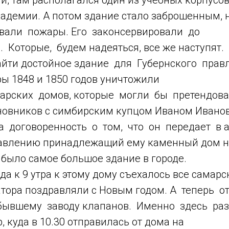
и, там располагался один из учебных корпусов
адемии. А потом здание стало заброшенным, 
вали пожары. Его законсервировали до
 Которые, будем надеяться, все же наступят.
найти достойное здание для Губернского прав
ы 1848 и 1850 годов уничтожили
рских домов, которые могли бы претендовать
новников с симбирским купцом Иваном Ивано
а договоренность о том, что он передает в 
авлению принадлежащий ему каменный дом на
о было самое большое здание в городе.
ода к 9 утра к этому дому съехалось все самарс
атора поздравляли с Новым годом. А теперь о
бывшему заводу клапанов. Именно здесь ра
, куда в 10.30 отправилась от дома на