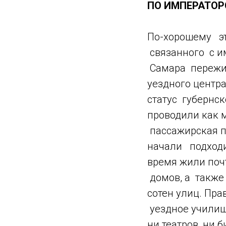
ПО ИМПЕРАТОР
По-хорошему эт
связанного с и
Самара пережи
уездного центр
статус губернск
проводили как 
пассажирская п
начали подходи
время жили поч
домов, а также
сотен улиц. Пра
уездное училищ
ни театров, ни 