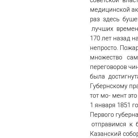
советской власт
медицинской ак
раз здесь буше
лучших времен.
170 лет назад 
непросто. Пожар
множество сама
переговоров чи
была достигнут
Губернскому пр
тот мо- мент эт
1 января 1851 г
Первого губерн
отправимся к 
Казанский собор