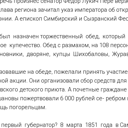
речь произнес сенатор Федор Лукич Пере верз
лава региона зачитал указ императора об отк
рнии. А епископ Симбирский и Сызранский Фе
был назначен торжественный обед, который
е купечество. Обед с размахом, на 108 персон.
новники, дворяне, купцы Шихобаловы, Жура
вовавшие на обеде, пожелали принять участие
ой акции. Они организовали сбор средств для
вского детского приюта. А почетные граждан
ановы пожертвовали 6 000 рублей се- ребром
ощь погорельцам.
первый губернатор? 8 марта 1851 года в Са