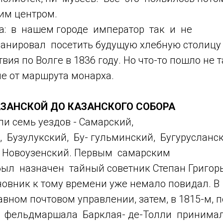
им центром.
а: в нашем городе император так и не
анировал посетить будущую хлебную столицу
ия по Волге в 1836 году. Но что-то пошло не та
не от маршрута монарха.
АЗАНСКОЙ ДО КАЗАНСКОГО СОБОРА
и семь уездов - Самарский,
 Бузулукский, Бу- гульминский, Бугурусланск
 Новоузенский. Первым самарским
ыл назначен тайный советник Степан Григор
новник к тому времени уже немало повидал. 
вном почтовом управлении, затем, в 1815-м, п
 фельдмаршала Барклая- де-Толли принимал