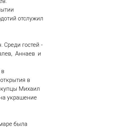
ев.
рытии
одотий отслужил
 Среди гостей -
влев, Аннаев и
 в
 открытия в
е купцы Михаил
 на украшение
маре была