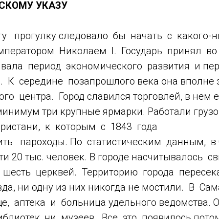
СКОМУ УКАЗУ
у прогулку следовало бы начать с какого-н
мператором Николаем I. Государь принял во
вала период экономического развития и пер
а. К середине позапрошлого века она вполне
ого центра. Город славился торговлей, в нем 
минимум три крупные ярмарки. Работали груз
ристани, к которым с 1843 года
ть пароходы. По статистическим данным, в 
ти 20 тыс. человек. В городе насчитывалось с
 шесть церквей. Территорию города пересек
вда, ни одну из них никогда не мостили. В С
е, аптека и больница удельного ведомства. 
библиотек, ни музеев. Все это появилось пот