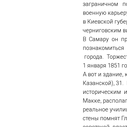
заграничном п
военную карьер
в Киевской губе
черниговским ви
В Самару он пр
познакомитьс
города. Торжес
1 января 1851 го
А вот и здание,
Казанской), 31.
историческим и
Макке, распола
реальное учили
стены помнят Г