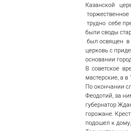
Казанской цер
торжественное 
трудно себе пре
были своды ста
был освящен в 
церковь с прид
основании город
В советское вре
мастерские, а в
По окончании с
Феодотий, за ни
губернатор Ждан
горожане. Крес
подошел к дому,