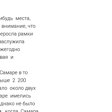
ибудь места,
 внимание, что
еросла рамки
 заслужила
ежегодно
овая и
Самаре в то
выше 2 200
ало около двух
амаре имелись
Однако не было
ом, когда Самара