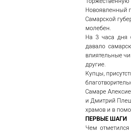
Торжественную 
Новоявленный г
Самарской губе
молебен.
На 3 часа дня 
давало самарско
влиятельные чи
другие.
Купцы, присутст
благотворительн
Самаре Алексие
и Дмитрий Плеш
храмов и в пом
ПЕРВЫЕ ШАГИ
Чем отметился 