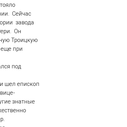
тояло
нии. Сейчас
тории завода
ери. Он
нную Троицкую
 еще при
ался под
ди шел епископ
 вице-
угие знатные
жественно
р.