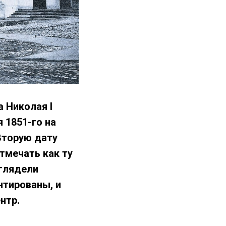
 Николая I
я 1851-го на
Вторую дату
отмечать как ту
ыглядели
нтированы, и
нтр.