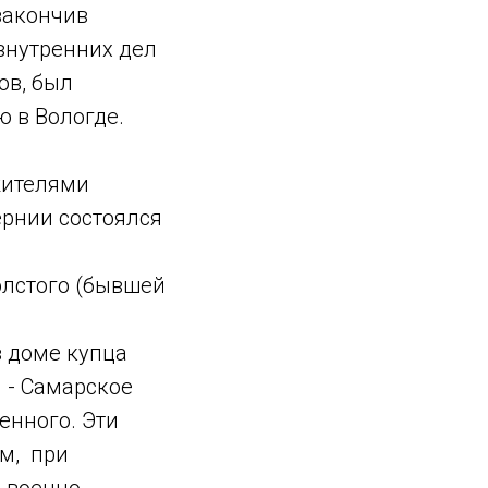
закончив
внутренних дел
ов, был
ю в Вологде.
ителями
ернии состоялся
Толстого (бывшей
 доме купца
 - Самарское
нного. Эти
ом, при