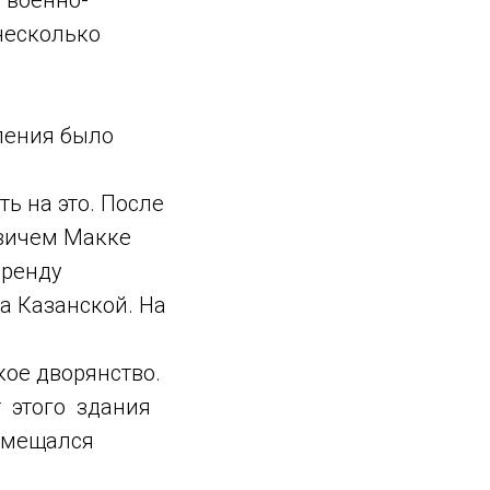
 военно-
несколько
ления было
 на это. После
вичем Макке
аренду
 Казанской. На
кое дворянство.
т этого здания
змещался