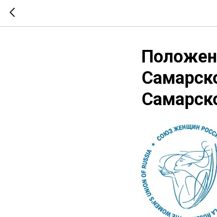
Положен
Самарско
Самарско